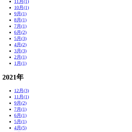
11月(1)
10月(1)
9月(1)
8月(1)
7月(1)
6月(2)
5月(3)
4月(2)
3月(3)
2月(1)
1月(1)
2021年
12月(3)
11月(1)
9月(2)
7月(1)
6月(1)
5月(1)
4月(5)