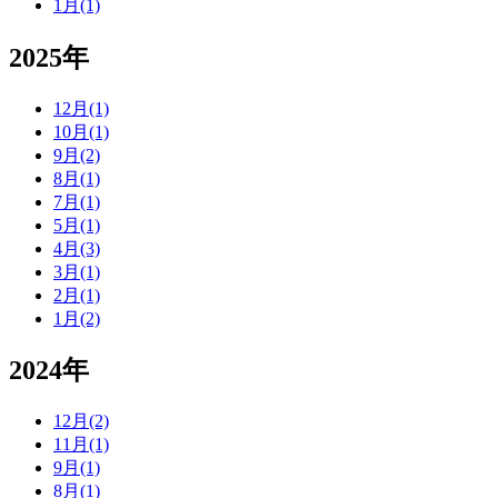
1月(1)
2025年
12月(1)
10月(1)
9月(2)
8月(1)
7月(1)
5月(1)
4月(3)
3月(1)
2月(1)
1月(2)
2024年
12月(2)
11月(1)
9月(1)
8月(1)