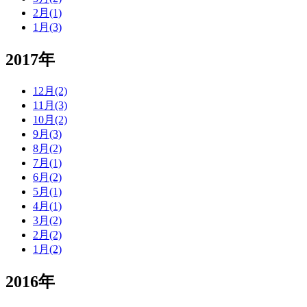
2月(1)
1月(3)
2017年
12月(2)
11月(3)
10月(2)
9月(3)
8月(2)
7月(1)
6月(2)
5月(1)
4月(1)
3月(2)
2月(2)
1月(2)
2016年