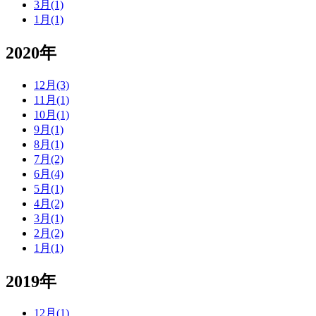
3月(1)
1月(1)
2020年
12月(3)
11月(1)
10月(1)
9月(1)
8月(1)
7月(2)
6月(4)
5月(1)
4月(2)
3月(1)
2月(2)
1月(1)
2019年
12月(1)