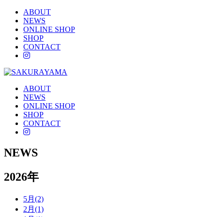
ABOUT
NEWS
ONLINE SHOP
SHOP
CONTACT
instagram
ABOUT
NEWS
ONLINE SHOP
SHOP
CONTACT
instagram
NEWS
2026年
5月(2)
2月(1)