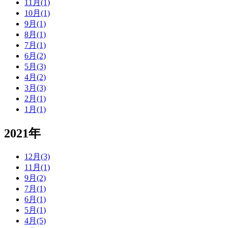
11月(1)
10月(1)
9月(1)
8月(1)
7月(1)
6月(2)
5月(3)
4月(2)
3月(3)
2月(1)
1月(1)
2021年
12月(3)
11月(1)
9月(2)
7月(1)
6月(1)
5月(1)
4月(5)