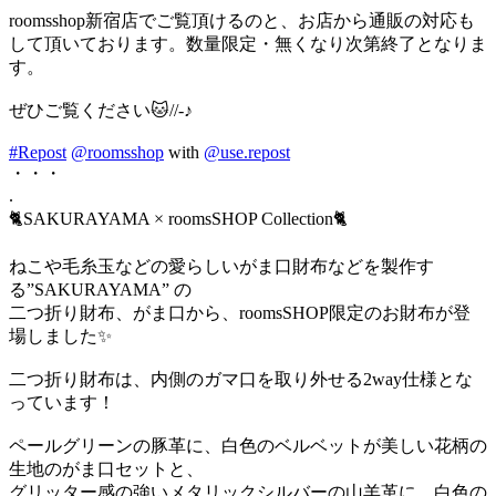
roomsshop新宿店でご覧頂けるのと、お店から通販の対応も
して頂いております。数量限定・無くなり次第終了となりま
す。
ぜひご覧ください🐱//-♪
#Repost
@roomsshop
with
@use.repost
・・・
.
🐈SAKURAYAMA × roomsSHOP Collection🐈
ねこや毛糸玉などの愛らしいがま口財布などを製作す
る”SAKURAYAMA” の
二つ折り財布、がま口から、roomsSHOP限定のお財布が登
場しました✨
二つ折り財布は、内側のガマ口を取り外せる2way仕様とな
っています！
ペールグリーンの豚革に、白色のベルベットが美しい花柄の
生地のがま口セットと、
グリッター感の強いメタリックシルバーの山羊革に、白色の